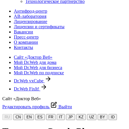
Технологическое партнерство
Антифрод-центр
АВ-лаборатория
Лицензирование
Лицензии и сертификаты
Вакансии
Пресс-центр
О компании
Контакты
Сайт «Доктор Веб»
Мой Dr.Web для дома
Мой Dr.Web для бизнеса
Мой Dr.Web по подписке
Dr.Web vxCube
Dr.Web FixIt!
Сайт «Доктор Веб»
Редактировать профиль
Выйти
RU
CN
EN
ES
FR
IT
JP
KZ
UZ
BY
ID