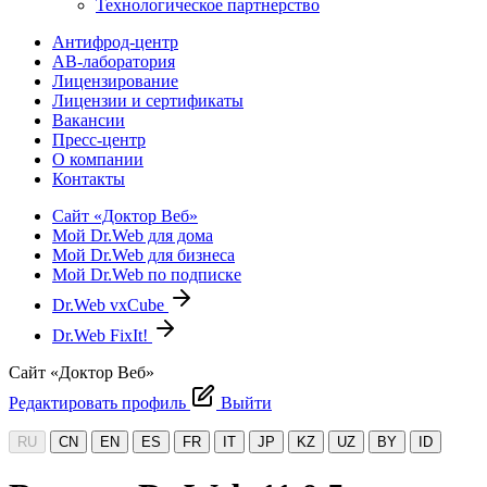
Технологическое партнерство
Антифрод-центр
АВ-лаборатория
Лицензирование
Лицензии и сертификаты
Вакансии
Пресс-центр
О компании
Контакты
Сайт «Доктор Веб»
Мой Dr.Web для дома
Мой Dr.Web для бизнеса
Мой Dr.Web по подписке
Dr.Web vxCube
Dr.Web FixIt!
Сайт «Доктор Веб»
Редактировать профиль
Выйти
RU
CN
EN
ES
FR
IT
JP
KZ
UZ
BY
ID