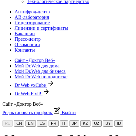
Технологическое партнерство
Антифрод-центр
АВ-лаборатория
Лицензирование
Лицензии и сертификаты
Вакансии
Пресс-центр
О компании
Контакты
Сайт «Доктор Веб»
Мой Dr.Web для дома
Мой Dr.Web для бизнеса
Мой Dr.Web по подписке
Dr.Web vxCube
Dr.Web FixIt!
Сайт «Доктор Веб»
Редактировать профиль
Выйти
RU
CN
EN
ES
FR
IT
JP
KZ
UZ
BY
ID