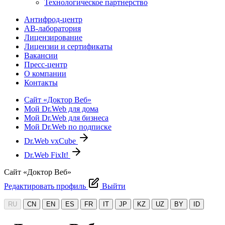
Технологическое партнерство
Антифрод-центр
АВ-лаборатория
Лицензирование
Лицензии и сертификаты
Вакансии
Пресс-центр
О компании
Контакты
Сайт «Доктор Веб»
Мой Dr.Web для дома
Мой Dr.Web для бизнеса
Мой Dr.Web по подписке
Dr.Web vxCube
Dr.Web FixIt!
Сайт «Доктор Веб»
Редактировать профиль
Выйти
RU
CN
EN
ES
FR
IT
JP
KZ
UZ
BY
ID