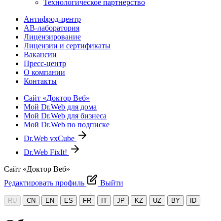
Технологическое партнерство
Антифрод-центр
АВ-лаборатория
Лицензирование
Лицензии и сертификаты
Вакансии
Пресс-центр
О компании
Контакты
Сайт «Доктор Веб»
Мой Dr.Web для дома
Мой Dr.Web для бизнеса
Мой Dr.Web по подписке
Dr.Web vxCube
Dr.Web FixIt!
Сайт «Доктор Веб»
Редактировать профиль
Выйти
RU
CN
EN
ES
FR
IT
JP
KZ
UZ
BY
ID