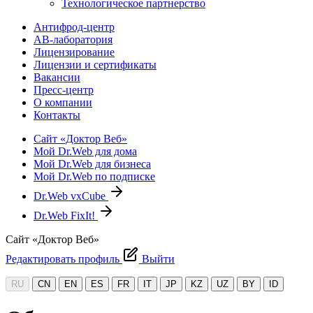
Технологическое партнерство
Антифрод-центр
АВ-лаборатория
Лицензирование
Лицензии и сертификаты
Вакансии
Пресс-центр
О компании
Контакты
Сайт «Доктор Веб»
Мой Dr.Web для дома
Мой Dr.Web для бизнеса
Мой Dr.Web по подписке
Dr.Web vxCube
Dr.Web FixIt!
Сайт «Доктор Веб»
Редактировать профиль
Выйти
RU
CN
EN
ES
FR
IT
JP
KZ
UZ
BY
ID