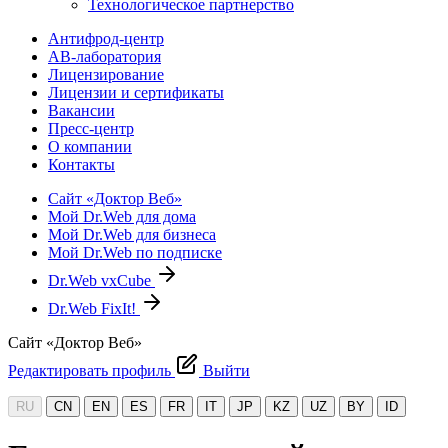
Технологическое партнерство
Антифрод-центр
АВ-лаборатория
Лицензирование
Лицензии и сертификаты
Вакансии
Пресс-центр
О компании
Контакты
Сайт «Доктор Веб»
Мой Dr.Web для дома
Мой Dr.Web для бизнеса
Мой Dr.Web по подписке
Dr.Web vxCube
Dr.Web FixIt!
Сайт «Доктор Веб»
Редактировать профиль
Выйти
RU
CN
EN
ES
FR
IT
JP
KZ
UZ
BY
ID