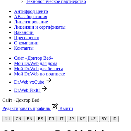
Технологическое партнерство
Антифрод-центр
АВ-лаборатория
Лицензирование
Лицензии и сертификаты
Вакансии
Пресс-центр
О компании
Контакты
Сайт «Доктор Веб»
Мой Dr.Web для дома
Мой Dr.Web для бизнеса
Мой Dr.Web по подписке
Dr.Web vxCube
Dr.Web FixIt!
Сайт «Доктор Веб»
Редактировать профиль
Выйти
RU
CN
EN
ES
FR
IT
JP
KZ
UZ
BY
ID