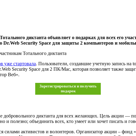
Тотального диктанта объявляет о подарках для всех его уча
зию Dr.Web Security Space для защиты 2 компьютеров и мобиль
участникам Тотального диктанта
в уже стартовала
. Пользователи, создавшие учетную запись на t
.Web Security Space для 2 ПК/Mac, которая позволяет также защи
тор Веб».
Зарегистрироваться и получить
подарок
е добровольного диктанта для всех желающих. Цель акции — пок
но и полезно; объединить всех, кто умеет или хочет писать и гов
я силами активистов и волонтеров. Организатор акции – фонд «