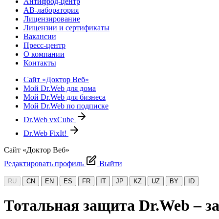
Антифрод-центр
АВ-лаборатория
Лицензирование
Лицензии и сертификаты
Вакансии
Пресс-центр
О компании
Контакты
Сайт «Доктор Веб»
Мой Dr.Web для дома
Мой Dr.Web для бизнеса
Мой Dr.Web по подписке
Dr.Web vxCube
Dr.Web FixIt!
Сайт «Доктор Веб»
Редактировать профиль
Выйти
RU
CN
EN
ES
FR
IT
JP
KZ
UZ
BY
ID
Тотальная защита Dr.Web – з