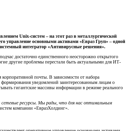
лением Unix-систем – на этот раз в металлургической
го управление основными активами «Евраз Груп» – одной
 системный интегратор «Антивирусные решения».
 подчас достаточно единственного неосторожно открытого
ногие другие проблемы перестали быть актуальными для ИТ-
 корпоративной почты. В зависимости от набора
о формирования уведомлений заинтересованным лицам о
атывать гигантские массивы информации в режиме реального
на сетевые ресурсы. Мы рады, что для нас оптимальным
систем компании «ЕвразХолдинг».
существляет оперативное управление основными активами