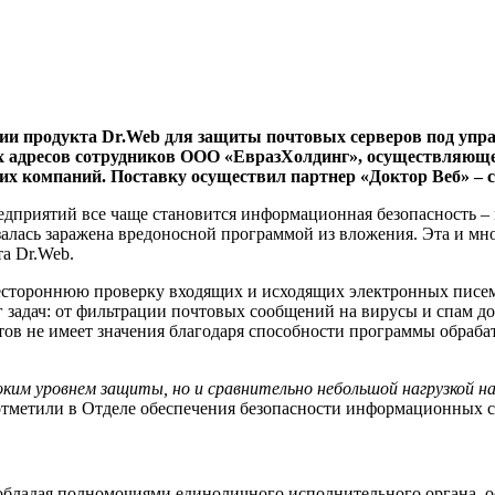
и продукта Dr.Web для защиты почтовых серверов под управ
х адресов сотрудников ООО «ЕвразХолдинг», осуществляюще
их компаний. Поставку осуществил партнер «Доктор Веб» –
редприятий все чаще становится информационная безопасность –
азалась заражена вредоносной программой из вложения. Эта и м
а Dr.Web.
сестороннюю проверку входящих и исходящих электронных писем
задач: от фильтрации почтовых сообщений на вирусы и спам д
тов не имеет значения благодаря способности программы обраб
соким уровнем защиты, но и сравнительно небольшой нагрузкой 
 отметили в Отделе обеспечения безопасности информационных 
бладая полномочиями единоличного исполнительного органа, о