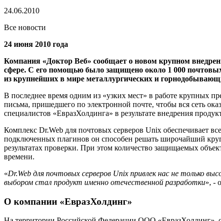
24.06.2010
Все новости
24 июня 2010 года
Компания «Доктор Веб» сообщает о новом крупном внедрени
сфере. С его помощью было защищено около 1 000 почтовы
из крупнейших в мире металлургических и горнодобывающ
В последнее время одним из «узких мест» в работе крупных п
письма, пришедшего по электронной почте, чтобы вся сеть ок
специалистов «ЕвразХолдинга» в результате внедрения продукт
Комплекс Dr.Web для почтовых серверов Unix обеспечивает в
подключенных плагинов он способен решать широчайший круг 
результатах проверки. При этом количество защищаемых объек
времени.
«
Dr.Web для почтовых серверов Unix привлек нас не только вы
выбором стал продукт именно отечественной разработки
», -
О компании «ЕвразХолдинг»
На территории Российской Федерации ООО «ЕвразХолдинг», о