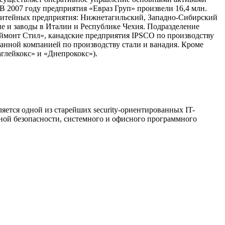
 2007 году предприятия «Евраз Груп» произвели 16,4 млн.
алелитейных предприятия: Нижнетагильский, Западно-Сибирский
е и заводы в Италии и Республике Чехия. Подразделение
еймонт Стил», канадские предприятия IPSCO по производству
нной компанией по производству стали и ванадия. Кроме
глейкокс» и «Днепрококс»).
ется одной из старейших security-ориентированных IT-
ной безопасности, системного и офисного программного