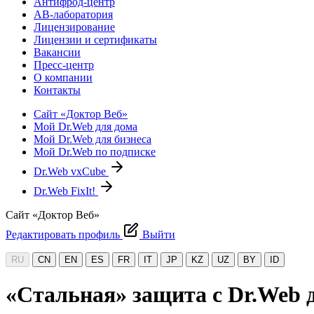
Антифрод-центр
АВ-лаборатория
Лицензирование
Лицензии и сертификаты
Вакансии
Пресс-центр
О компании
Контакты
Сайт «Доктор Веб»
Мой Dr.Web для дома
Мой Dr.Web для бизнеса
Мой Dr.Web по подписке
Dr.Web vxCube
Dr.Web FixIt!
Сайт «Доктор Веб»
Редактировать профиль
Выйти
RU
CN
EN
ES
FR
IT
JP
KZ
UZ
BY
ID
«Стальная» защита с Dr.Web 