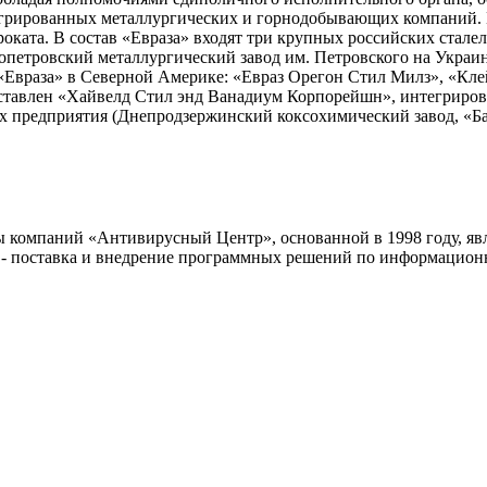
егрированных металлургических и горнодобывающих компаний. В
о проката. В состав «Евраза» входят три крупных российских ст
петровский металлургический завод им. Петровского на Украин
 «Евраза» в Северной Америке: «Евраз Орегон Стил Милз», «Кл
ставлен «Хайвелд Стил энд Ванадиум Корпорейшн», интегрирова
ких предприятия (Днепродзержинский коксохимический завод, «Ба
компаний «Антивирусный Центр», основанной в 1998 году, явля
 - поставка и внедрение программных решений по информацион