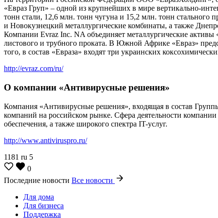
«Евраз Груп» – одной из крупнейших в мире вертикально-инт
тонн стали, 12,6 млн. тонн чугуна и 15,2 млн. тонн стальног
и Новокузнецкий металлургические комбинаты, а также Днепро
Компании Evraz Inc. NA объединяет металлургические активы
листового и трубного проката. В Южной Африке «Евраз» пред
того, в состав «Евраза» входят три украинских коксохимичес
http://evraz.com/ru/
О компании «Антивирусные решения»
Компания «Антивирусные решения», входящая в состав Группы 
компаний на российском рынке. Сфера деятельности компании
обеспечения, а также широкого спектра IT-услуг.
http://www.antiviruspro.ru/
1181
ru
5
0
Последние новости
Все новости
Для дома
Для бизнеса
Поддержка