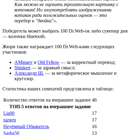
Как можно не оценить трогательную картинку с
котенком! Но злоупотреблять изображениями
котиков ради положительных оценок — это
перебор и "двойка"».
Победитель может выбрать 100 Dr.Web-ок либо сувенир дня
— колонки bluetooth.
Жюри также награждает 100 Dr.Web-ками следующих
участников:
AMinaev
и
Old Fellow
— за корректный перевод;
Shtukert
— за здравый смысл;
Александр Ш.
— за метафорическое мышление и
кругозор.
Статистика ваших симпатий представлена в таблице:
Количество ответов на вчерашнее задание
46
ТОП-5 ответов на вчерашнее задание
Lia00
17
razgen
17
Неуёмный Обыватель
16
Sasha50
13