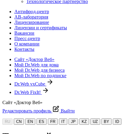
Технологическое партнерство
Антифрод-центр
АВ-лаборатория
Лицензирование
Лицензии и сертификаты
Вакансии
Пресс-центр
О компании
Контакты
Сайт «Доктор Веб»
Мой Dr.Web для дома
Мой Dr.Web для бизнеса
Мой Dr.Web по подписке
Dr.Web vxCube
Dr.Web FixIt!
Сайт «Доктор Веб»
Редактировать профиль
Выйти
RU
CN
EN
ES
FR
IT
JP
KZ
UZ
BY
ID