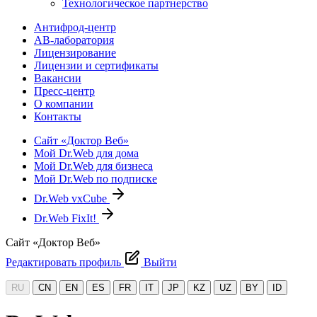
Технологическое партнерство
Антифрод-центр
АВ-лаборатория
Лицензирование
Лицензии и сертификаты
Вакансии
Пресс-центр
О компании
Контакты
Сайт «Доктор Веб»
Мой Dr.Web для дома
Мой Dr.Web для бизнеса
Мой Dr.Web по подписке
Dr.Web vxCube
Dr.Web FixIt!
Сайт «Доктор Веб»
Редактировать профиль
Выйти
RU
CN
EN
ES
FR
IT
JP
KZ
UZ
BY
ID