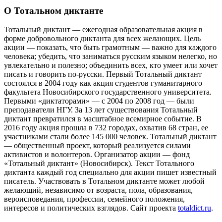
О Тотальном диктанте
Тотальный диктант — ежегодная образовательная акция в
форме добровольного диктанта для всех желающих. Цель
акции — показать, что быть грамотным — важно для каждого
человека; убедить, что заниматься русским языком нелегко, но
увлекательно и полезно; объединить всех, кто умеет или хочет
писать и говорить по-русски. Первый Тотальный диктант
состоялся в 2004 году как акция студентов гуманитарного
факультета Новосибирского государственного университета.
Первыми «диктаторами» — с 2004 по 2008 год — были
преподаватели НГУ. За 13 лет существования Тотальный
диктант превратился в масштабное всемирное событие. В
2016 году акция прошла в 732 городах, охватив 68 стран, ее
участниками стали более 145 000 человек. Тотальный диктант
— общественный проект, который реализуется силами
активистов и волонтеров. Организатор акции — фонд
«Тотальный диктант» (Новосибирск). Текст Тотального
диктанта каждый год специально для акции пишет известный
писатель. Участвовать в Тотальном диктанте может любой
желающий, независимо от возраста, пола, образования,
вероисповедания, профессии, семейного положения,
интересов и политических взглядов. Сайт проекта
totaldict.ru
.