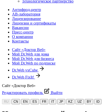
Технологическое партнерство
Антифрод-центр
АВ-лаборатория
Лицензирование
Лицензии и сертификаты
Вакансии
Пресс-центр
О компании
Контакты
Сайт «Доктор Веб»
Мой Dr.Web для дома
Мой Dr.Web для бизнеса
Мой Dr.Web по подписке
Dr.Web vxCube
Dr.Web FixIt!
Сайт «Доктор Веб»
Редактировать профиль
Выйти
RU
CN
EN
ES
FR
IT
JP
KZ
UZ
BY
ID