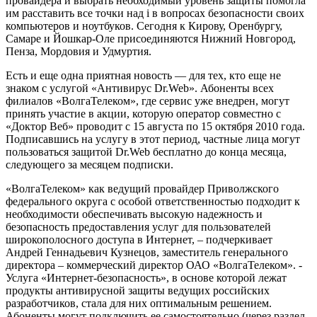
провайдера и выбрать необходимый уровень защиты помогла
им расставить все точки над i в вопросах безопасности своих
компьютеров и ноутбуков. Сегодня к Кирову, Оренбургу,
Самаре и Йошкар-Оле присоединяются Нижний Новгород,
Пенза, Мордовия и Удмуртия.
Есть и еще одна приятная новость — для тех, кто еще не
знаком с услугой «Антивирус Dr.Web». Абоненты всех
филиалов «ВолгаТелеком», где сервис уже внедрен, могут
принять участие в акции, которую оператор совместно с
«Доктор Веб» проводит с 15 августа по 15 октября 2010 года.
Подписавшись на услугу в этот период, частные лица могут
пользоваться защитой Dr.Web бесплатно до конца месяца,
следующего за месяцем подписки.
«ВолгаТелеком» как ведущий провайдер Приволжского
федерального округа с особой ответственностью подходит к
необходимости обеспечивать высокую надежность и
безопасность предоставления услуг для пользователей
широкополосного доступа в Интернет, – подчеркивает
Андрей Геннадьевич Кузнецов, заместитель генерального
директора – коммерческий директор ОАО «ВолгаТелеком». -
Услуга «Интернет-безопасность», в основе которой лежат
продукты антивирусной защиты ведущих российских
разработчиков, стала для них оптимальным решением.
Абоненты могут подключить ее самостоятельно (через раздел