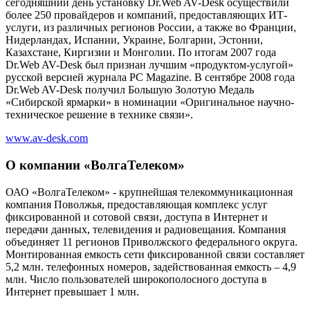
сегодняшний день установку Dr.Web AV-Desk осуществили
более 250 провайдеров и компаний, предоставляющих ИТ-
услуги, из различных регионов России, а также во Франции,
Нидерландах, Испании, Украине, Болгарии, Эстонии,
Казахстане, Киргизии и Монголии. По итогам 2007 года
Dr.Web AV-Desk был признан лучшим «продуктом-услугой»
русской версией журнала PC Magazine. В сентябре 2008 года
Dr.Web AV-Desk получил Большую Золотую Медаль
«Сибирской ярмарки» в номинации «Оригинальное научно-
техническое решение в технике связи».
www.av-desk.com
О компании «ВолгаТелеком»
ОАО «ВолгаТелеком» - крупнейшая телекоммуникационная
компания Поволжья, предоставляющая комплекс услуг
фиксированной и сотовой связи, доступа в Интернет и
передачи данных, телевидения и радиовещания. Компания
объединяет 11 регионов Приволжского федерального округа.
Монтированная емкость сети фиксированной связи составляет
5,2 млн. телефонных номеров, задействованная емкость – 4,9
млн. Число пользователей широкополосного доступа в
Интернет превышает 1 млн.