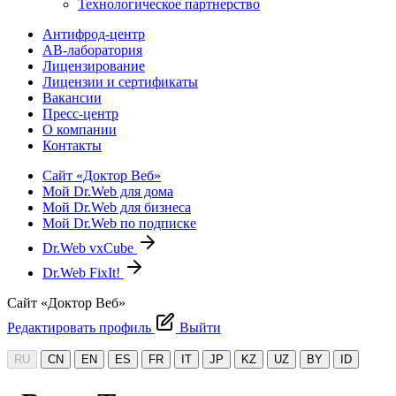
Технологическое партнерство
Антифрод-центр
АВ-лаборатория
Лицензирование
Лицензии и сертификаты
Вакансии
Пресс-центр
О компании
Контакты
Сайт «Доктор Веб»
Мой Dr.Web для дома
Мой Dr.Web для бизнеса
Мой Dr.Web по подписке
Dr.Web vxCube
Dr.Web FixIt!
Сайт «Доктор Веб»
Редактировать профиль
Выйти
RU
CN
EN
ES
FR
IT
JP
KZ
UZ
BY
ID