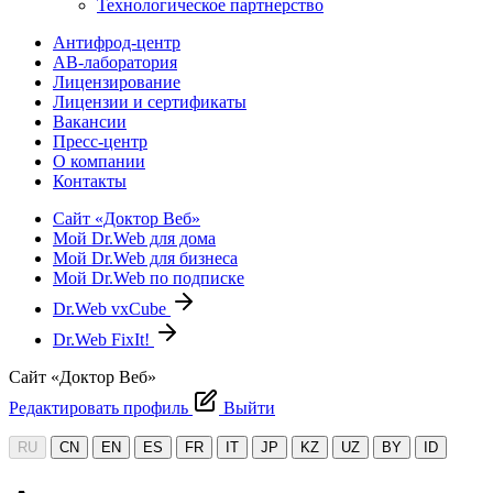
Технологическое партнерство
Антифрод-центр
АВ-лаборатория
Лицензирование
Лицензии и сертификаты
Вакансии
Пресс-центр
О компании
Контакты
Сайт «Доктор Веб»
Мой Dr.Web для дома
Мой Dr.Web для бизнеса
Мой Dr.Web по подписке
Dr.Web vxCube
Dr.Web FixIt!
Сайт «Доктор Веб»
Редактировать профиль
Выйти
RU
CN
EN
ES
FR
IT
JP
KZ
UZ
BY
ID