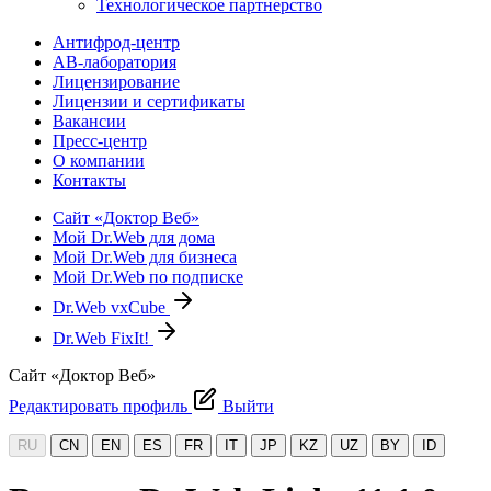
Технологическое партнерство
Антифрод-центр
АВ-лаборатория
Лицензирование
Лицензии и сертификаты
Вакансии
Пресс-центр
О компании
Контакты
Сайт «Доктор Веб»
Мой Dr.Web для дома
Мой Dr.Web для бизнеса
Мой Dr.Web по подписке
Dr.Web vxCube
Dr.Web FixIt!
Сайт «Доктор Веб»
Редактировать профиль
Выйти
RU
CN
EN
ES
FR
IT
JP
KZ
UZ
BY
ID