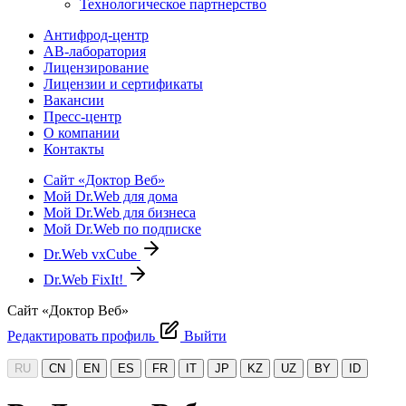
Технологическое партнерство
Антифрод-центр
АВ-лаборатория
Лицензирование
Лицензии и сертификаты
Вакансии
Пресс-центр
О компании
Контакты
Сайт «Доктор Веб»
Мой Dr.Web для дома
Мой Dr.Web для бизнеса
Мой Dr.Web по подписке
Dr.Web vxCube
Dr.Web FixIt!
Сайт «Доктор Веб»
Редактировать профиль
Выйти
RU
CN
EN
ES
FR
IT
JP
KZ
UZ
BY
ID