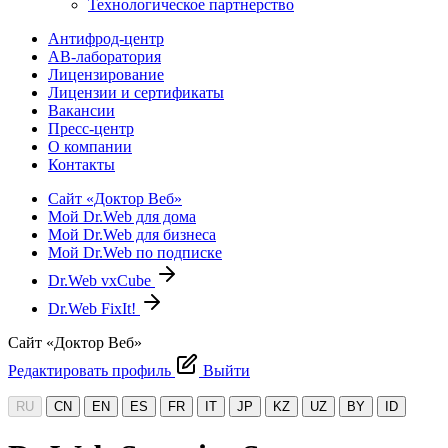
Технологическое партнерство
Антифрод-центр
АВ-лаборатория
Лицензирование
Лицензии и сертификаты
Вакансии
Пресс-центр
О компании
Контакты
Сайт «Доктор Веб»
Мой Dr.Web для дома
Мой Dr.Web для бизнеса
Мой Dr.Web по подписке
Dr.Web vxCube
Dr.Web FixIt!
Сайт «Доктор Веб»
Редактировать профиль
Выйти
RU
CN
EN
ES
FR
IT
JP
KZ
UZ
BY
ID