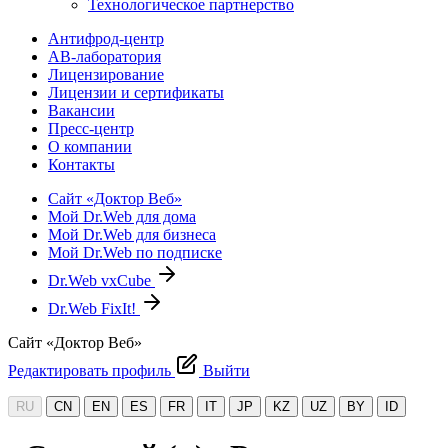
Технологическое партнерство
Антифрод-центр
АВ-лаборатория
Лицензирование
Лицензии и сертификаты
Вакансии
Пресс-центр
О компании
Контакты
Сайт «Доктор Веб»
Мой Dr.Web для дома
Мой Dr.Web для бизнеса
Мой Dr.Web по подписке
Dr.Web vxCube
Dr.Web FixIt!
Сайт «Доктор Веб»
Редактировать профиль
Выйти
RU
CN
EN
ES
FR
IT
JP
KZ
UZ
BY
ID