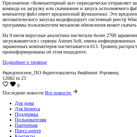
Приложение «Компьютерный зал» периодически отправляет запр
команда на загрузку или скачивание и запуск исполняемого ф
компьютер файл имеет вредоносный функционал. Это вредоносно
автоматического запуска модифицирует системный реестр Wind
программы пользователем механизм обновления может скачать и
На 9 июля вирусные аналитики насчитали более 2700 заражен
загружавшегося с сервера Astrum Soft, имена инфицированных 
зараженных компьютеров насчитывается 613. Троянец распростр
проинформированы об этом инциденте.
Подробнее о троянце
#вредоносное_ПО #криптовалюты #майнинг #троянец
12682
ru
23
0
Последние новости
Все новости
Для дома
Для бизнеса
Поддержка
Пользователям
Партнерам
Пресс-центр
Контакты