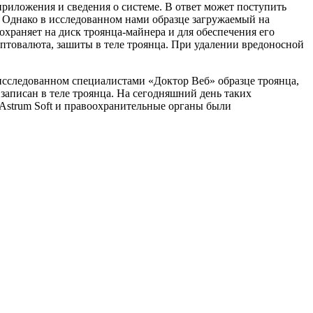
риложения и сведения о системе. В ответ может поступить
. Однако в исследованном нами образце загружаемый на
охраняет на диск троянца-майнера и для обеспечения его
птовалюта, зашиты в теле троянца. При удалении вредоносной
 исследованном специалистами «Доктор Веб» образце троянца,
записан в теле троянца. На сегодняшний день таких
 Astrum Soft и правоохранительные органы были