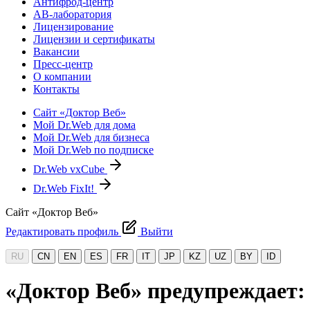
Антифрод-центр
АВ-лаборатория
Лицензирование
Лицензии и сертификаты
Вакансии
Пресс-центр
О компании
Контакты
Сайт «Доктор Веб»
Мой Dr.Web для дома
Мой Dr.Web для бизнеса
Мой Dr.Web по подписке
Dr.Web vxCube
Dr.Web FixIt!
Сайт «Доктор Веб»
Редактировать профиль
Выйти
RU
CN
EN
ES
FR
IT
JP
KZ
UZ
BY
ID
«Доктор Веб» предупреждает: