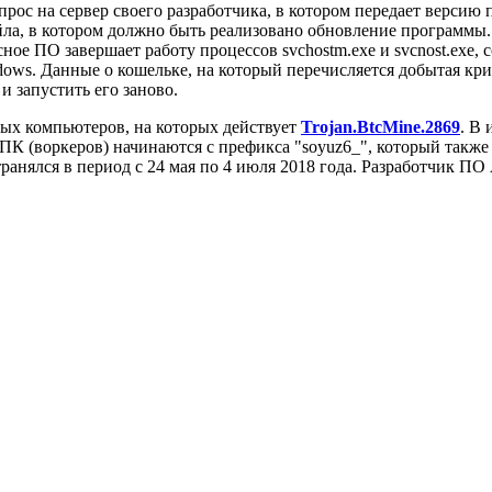
ос на сервер своего разработчика, в котором передает версию п
айла, в котором должно быть реализовано обновление программы
е ПО завершает работу процессов svchostm.exe и svcnost.exe, с
ows. Данные о кошельке, на который перечисляется добытая кри
 запустить его заново.
ных компьютеров, на которых действует
Trojan.BtcMine.2869
. В
ПК (воркеров) начинаются с префикса "soyuz6_", который также 
анялся в период с 24 мая по 4 июля 2018 года. Разработчик ПО