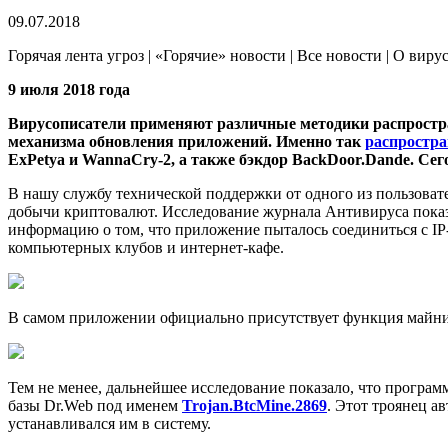
09.07.2018
Горячая лента угроз | «Горячие» новости | Все новости | О виру
9 июля 2018 года
Вирусописатели применяют различные методики распростра
механизма обновления приложений. Именно так
распростр
ExPetya и WannaCry-2, а также бэкдор BackDoor.Dande. Се
В нашу службу технической поддержки от одного из пользоват
добычи криптовалют. Исследование журнала Антивируса показа
информацию о том, что приложение пыталось соединиться с IP
компьютерных клубов и интернет-кафе.
В самом приложении официально присутствует функция майнин
Тем не менее, дальнейшее исследование показало, что програ
базы Dr.Web под именем
Trojan.BtcMine.2869
. Этот троянец а
устанавливался им в систему.