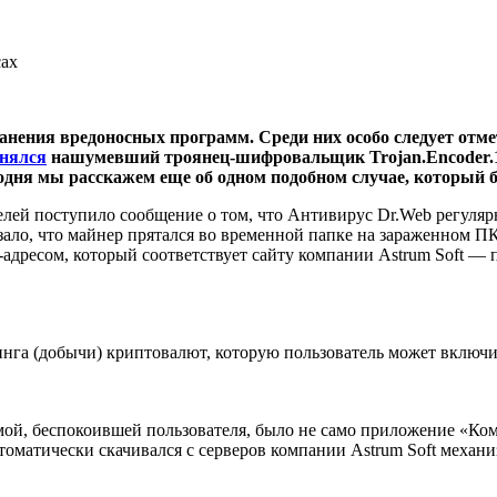
сах
нения вредоносных программ. Среди них особо следует отм
анялся
нашумевший троянец-шифровальщик Trojan.Encoder.125
годня мы расскажем еще об одном подобном случае, который 
елей поступило сообщение о том, что Антивирус Dr.Web регуляр
ло, что майнер прятался во временной папке на зараженном ПК.
-адресом, который соответствует сайту компании Astrum Soft 
га (добычи) криптовалют, которую пользователь может включи
ммой, беспокоившей пользователя, было не само приложение «К
втоматически скачивался с серверов компании Astrum Soft мех