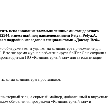
етить использование злоумышленниками стандартного
44, известный под наименованиями Petya, Petya.A,
был подробно исследован специалистами «Доктор Веб».
но обнаруживает и удаляет на компьютере приложение для
 В то же время журнал веб-антивируса SpIDer Gate сохранил
— производителя ПО «Компьютерный зал» для автоматизации
ть, когда компьютеры простаивают.
омпьютерный зал», а скрытый майнер, добавленный в вирусные
анизмом обновления программы «Компьютерный зал» и