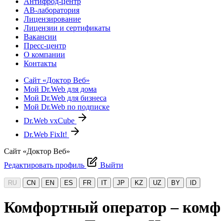
Антифрод-центр
АВ-лаборатория
Лицензирование
Лицензии и сертификаты
Вакансии
Пресс-центр
О компании
Контакты
Сайт «Доктор Веб»
Мой Dr.Web для дома
Мой Dr.Web для бизнеса
Мой Dr.Web по подписке
Dr.Web vxCube
Dr.Web FixIt!
Сайт «Доктор Веб»
Редактировать профиль
Выйти
RU
CN
EN
ES
FR
IT
JP
KZ
UZ
BY
ID
Комфортный оператор – комфо