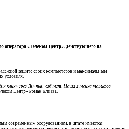
о оператора «Телеком Центр», действующего на
 надежной защите своих компьютеров и максимальным
х условиях.
дин клик через Личный кабинет. Наша линейка тарифов
елеком Центр» Роман Елиава.
амым современным оборудованием, в штате имеются
мости и жилые микрорайоны в единую сеть с круглосуточной