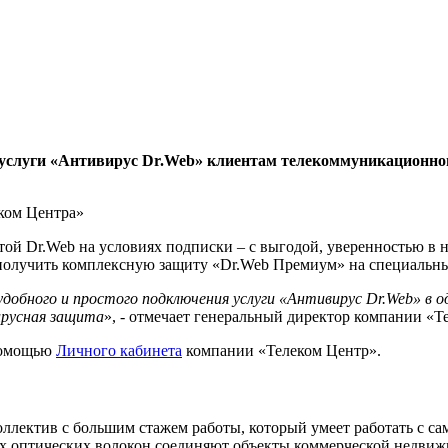
 услуги «Антивирус Dr.Web» клиентам телекоммуникационног
еком Центра»
той Dr.Web на условиях подписки – с выгодой, уверенностью в
 получить комплексную защиту «Dr.Web Премиум» на специальны
добного и простого подключения услуги «Антивирус Dr.Web» в о
вирусная защита
», - отмечает генеральный директор компании «Т
помощью
Личного кабинета
компании «Телеком Центр».
ллектив с большим стажем работы, который умеет работать с с
 оптических волокон соединяют объекты коммерческой недвижи