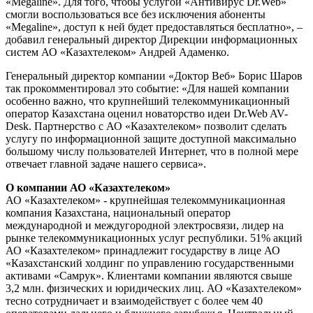
«Megaline». Для того, чтобы услугой «Антивирус Dr.Web»
смогли воспользоваться все без исключения абоненты
«Megaline», доступ к ней будет предоставляться бесплатно», –
добавил генеральный директор Дирекции информационных
систем АО «Казахтелеком» Андрей Адаменко.
Генеральный директор компании «Доктор Веб» Борис Шаров
так прокомментировал это событие: «Для нашей компании
особенно важно, что крупнейший телекоммуникационный
оператор Казахстана оценил новаторство идеи Dr.Web AV-
Desk. Партнерство с АО «Казахтелеком» позволит сделать
услугу по информационной защите доступной максимально
большому числу пользователей Интернет, что в полной мере
отвечает главной задаче нашего сервиса».
О компании АО «Казахтелеком»
АО «Казахтелеком» - крупнейшая телекоммуникационная
компания Казахстана, национальный оператор
международной и междугородной электросвязи, лидер на
рынке телекоммуникационных услуг республики. 51% акций
АО «Казахтелеком» принадлежит государству в лице АО
«Казахстанский холдинг по управлению государственными
активами «Самрук». Клиентами компании являются свыше
3,2 млн. физических и юридических лиц. АО «Казахтелеком»
тесно сотрудничает и взаимодействует с более чем 40