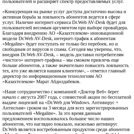
пользователей и расширяет спектр предоставляемых услуг.
«Конкуренция на рынке услуг доступа достаточно высока и
активная борьба за лояльность абонентов ведется в сфере
услуг. Наличие интернет-сервиса Dr.Web AV-Desk будет для
пользователей весомым аргументом при выборе провайдера.
Благодаря внедрению АО «Казахтелеком» инновационной
модели Dr.Web AV-Desk, интернет-трафик к абонентам
«Megaline» будет поступать не только без перебоев, но и
свободным от вирусов и спама. Сегодня мы уверены, что,
внедрив Dr.Web AV-Desk, – модель доставки потребителям
«чистого» интернет-трафика – мы сможем привлечь еще
больше абонентов, а также значительно повысить лояльность
тех, кто уже является нашим клиентом», – отметил главный
директор по информационным технологиям АО
«Казахтелеком» Марат Абдилдабеков.
«Наше сотрудничество с компанией «Доктор Веб» берет
начало с августа 2007 года, с совместной акции по бесплатной
выдаче лицензий на «Dr.Web для Windows. Антивирус +
Антиспам» сроком на 3 месяца для всех зарегистрированных
пользователей «Megaline». За это время данным
предложением воспользовалось большое число наших
абонентов, что наглядно показало, насколько антивирус
Dr.Web является востребованным продуктом среди абонентов