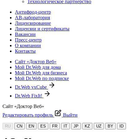
Технологическое партнерство
Антифрод-центр
АВ-лаборатория
Лицензирование
Лицензии и сертификаты
Вакансии
Пресс-центр
О компании
Контакты
Сайт «Доктор Веб»
Мой Dr.Web для дома
Мой Dr.Web для бизнеса
Мой Dr.Web по подписке
Dr.Web vxCube
Dr.Web FixIt!
Сайт «Доктор Веб»
Редактировать профиль
Выйти
RU
CN
EN
ES
FR
IT
JP
KZ
UZ
BY
ID