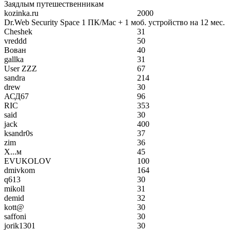
Заядлым путешественникам
kozinka.ru
2000
Dr.Web Security Space 1 ПК/Mac + 1 моб. устройство на 12 мес.
Cheshek
31
vreddd
50
Вован
40
gallka
31
User ZZZ
67
sandra
214
drew
30
АСД67
96
RIC
353
said
30
jack
400
ksandr0s
37
zim
36
Х...м
45
EVUKOLOV
100
dmivkom
164
q613
30
mikoll
31
demid
32
kott@
30
saffoni
30
jorik1301
30