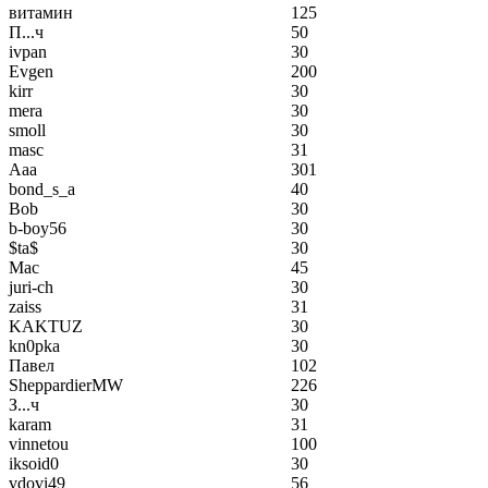
витамин
125
П...ч
50
ivpan
30
Evgen
200
kirr
30
mera
30
smoll
30
masc
31
Aaa
301
bond_s_a
40
Bob
30
b-boy56
30
$ta$
30
Mac
45
juri-ch
30
zaiss
31
KAKTUZ
30
kn0pka
30
Павел
102
SheppardierMW
226
З...ч
30
karam
31
vinnetou
100
iksoid0
30
vdovi49
56