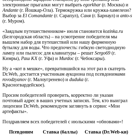
электронные прыгалки могут выбрать
egorkhar
(г. Москва) и
Andante
(г. Йошкар-Ола). Термокружка или кружка-хамелеон?
Выбор за
El Comandante
(г. Сарапул),
Саня
(г. Барнаул) и
anto-s
(г. Муром).
«Заядлым путешественником» июля становится
kozinka.ru
(Белгородская область) – на усмотрение победителя мы
вышлем набор для путешествий или нашу фирменную
бутылку для воды. Что предпочесть: гибкую светодиодную
лампу или пылесос для клавиатуры – решат
Sergo69
(г.
Кимры),
Раш КХ
(г. Уфа) и
Murdoc
(г. Чебоксары).
Ну а «кот в мешке», превратившийся на этот раз в скатерть
Dr.Web, достается участникам аукциона под псевдонимами
rovodzyanov
(г. Малоугренево) и
duduka
(г.
Красногвардейское).
Просим победителей проверить, корректно ли указан
почтовый адрес в ваших учетных записях. Тем, кто выиграл
лицензии Dr.Web, рекомендуем заглянуть в сервис «Мои
артефакты».
Поздравляем всех победителей с июльскими «обновами»!
Псевдоним
Ставка (баллы)
Ставка (Dr.Web-ки)