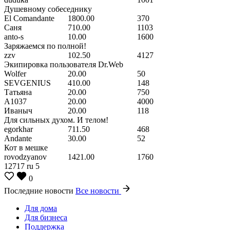
Душевному собеседнику
El Comandante
1800.00
370
Саня
710.00
1103
anto-s
10.00
1600
Заряжаемся по полной!
zzv
102.50
4127
Экипировка пользователя Dr.Web
Wolfer
20.00
50
SEVGENIUS
410.00
148
Татьяна
20.00
750
A1037
20.00
4000
Иваныч
20.00
118
Для сильных духом. И телом!
egorkhar
711.50
468
Andante
30.00
52
Кот в мешке
rovodzyanov
1421.00
1760
12717
ru
5
0
Последние новости
Все новости
Для дома
Для бизнеса
Поддержка