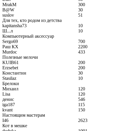
MrakM
300
B@W
30
suslov
51
Для тех, кто родом из детства
kapitansha73
10
Ш...л
10
Компьютерный аксессуар
Sergo69
700
Раш КХ
2200
Murdoc
433
Полезные мелочи
KUIB61
200
Erzsebet
200
Константин
30
Stasilaz
10
Брелоки
Михаил
120
Lisa
120
денис
546
iga187
115
kvant
150
Настоящим мастерам
I46
2623
Кот в мешке
duduka
1001