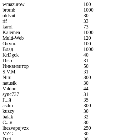
wmazurow
100
bromb
1000
oldsait
30
rif
33
karol
73
Kalemea
1000
Multi-Web
120
Окунь
100
Влад
1000
KrDgek
40
Disp
31
Инквизитор
50
S.V.M.
31
Niru
300
natusik
30
Valdon
44
sync737
31
Г...й
35
asdm
300
kuzzy
30
balak
32
С...н
30
lhezvapujvzx
250
VZG
30
Dari
30