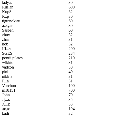
lady.zi
30
Ruslan
600
KupS
32
Р...р
30
tigrenoktau
60
azzgart
30
Saspeh
60
zhuv
32
zhar
31
kob
32
Ш...ч
200
SGES
234
pontii pilates
210
wikkto
31
vadcon
30
pini
40
nikk-a
31
Г...а
31
Vorchun
100
m18151
700
John
70
Д...ь
35
Х...р
33
додо
104
kadi
32