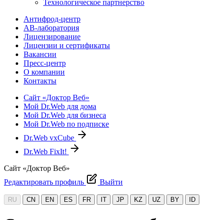
Технологическое партнерство
Антифрод-центр
АВ-лаборатория
Лицензирование
Лицензии и сертификаты
Вакансии
Пресс-центр
О компании
Контакты
Сайт «Доктор Веб»
Мой Dr.Web для дома
Мой Dr.Web для бизнеса
Мой Dr.Web по подписке
Dr.Web vxCube
Dr.Web FixIt!
Сайт «Доктор Веб»
Редактировать профиль
Выйти
RU
CN
EN
ES
FR
IT
JP
KZ
UZ
BY
ID