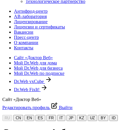
Технологическое партнерство
Антифрод-центр
АВ-лаборатория
Лицензирование
Лицензии и сертификаты
Вакансии
Пресс-центр
О компании
Контакты
Сайт «Доктор Веб»
Мой Dr.Web для дома
Мой Dr.Web для бизнеса
Мой Dr.Web по подписке
Dr.Web vxCube
Dr.Web FixIt!
Сайт «Доктор Веб»
Редактировать профиль
Выйти
RU
CN
EN
ES
FR
IT
JP
KZ
UZ
BY
ID