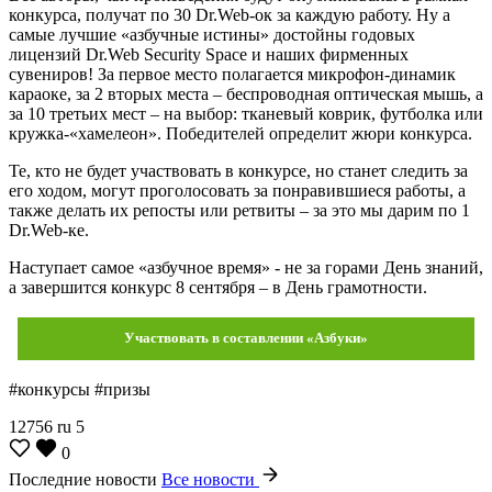
конкурса, получат по 30 Dr.Web-ок за каждую работу. Ну а
самые лучшие «азбучные истины» достойны годовых
лицензий Dr.Web Security Space и наших фирменных
сувениров! За первое место полагается микрофон-динамик
караоке, за 2 вторых места – беспроводная оптическая мышь, а
за 10 третьих мест – на выбор: тканевый коврик, футболка или
кружка-«хамелеон». Победителей определит жюри конкурса.
Те, кто не будет участвовать в конкурсе, но станет следить за
его ходом, могут проголосовать за понравившиеся работы, а
также делать их репосты или ретвиты – за это мы дарим по 1
Dr.Web-ке.
Наступает самое «азбучное время» - не за горами День знаний,
а завершится конкурс 8 сентября – в День грамотности.
Участвовать в составлении «Азбуки»
#конкурсы #призы
12756
ru
5
0
Последние новости
Все новости