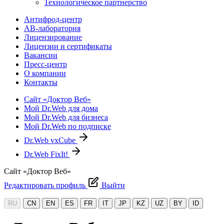
Технологическое партнерство
Антифрод-центр
АВ-лаборатория
Лицензирование
Лицензии и сертификаты
Вакансии
Пресс-центр
О компании
Контакты
Сайт «Доктор Веб»
Мой Dr.Web для дома
Мой Dr.Web для бизнеса
Мой Dr.Web по подписке
Dr.Web vxCube
Dr.Web FixIt!
Сайт «Доктор Веб»
Редактировать профиль
Выйти
RU
CN
EN
ES
FR
IT
JP
KZ
UZ
BY
ID