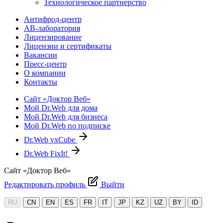
Технологическое партнерство
Антифрод-центр
АВ-лаборатория
Лицензирование
Лицензии и сертификаты
Вакансии
Пресс-центр
О компании
Контакты
Сайт «Доктор Веб»
Мой Dr.Web для дома
Мой Dr.Web для бизнеса
Мой Dr.Web по подписке
Dr.Web vxCube
Dr.Web FixIt!
Сайт «Доктор Веб»
Редактировать профиль
Выйти
RU
CN
EN
ES
FR
IT
JP
KZ
UZ
BY
ID