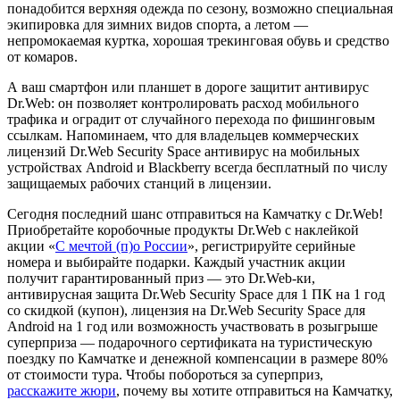
понадобится верхняя одежда по сезону, возможно специальная
экипировка для зимних видов спорта, а летом —
непромокаемая куртка, хорошая трекинговая обувь и средство
от комаров.
А ваш смартфон или планшет в дороге защитит антивирус
Dr.Web: он позволяет контролировать расход мобильного
трафика и оградит от случайного перехода по фишинговым
ссылкам. Напоминаем, что для владельцев коммерческих
лицензий Dr.Web Security Space антивирус на мобильных
устройствах Android и Blackberry всегда бесплатный по числу
защищаемых рабочих станций в лицензии.
Сегодня последний шанс отправиться на Камчатку с Dr.Web!
Приобретайте коробочные продукты Dr.Web с наклейкой
акции «
С мечтой (п)о России
», регистрируйте серийные
номера и выбирайте подарки. Каждый участник акции
получит гарантированный приз — это Dr.Web-ки,
антивирусная защита Dr.Web Security Space для 1 ПК на 1 год
со скидкой (купон), лицензия на Dr.Web Security Space для
Android на 1 год или возможность участвовать в розыгрыше
суперприза — подарочного сертификата на туристическую
поездку по Камчатке и денежной компенсации в размере 80%
от стоимости тура. Чтобы побороться за суперприз,
расскажите жюри
, почему вы хотите отправиться на Камчатку,