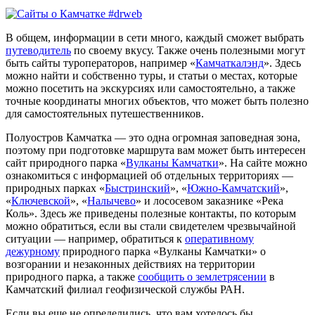
В общем, информации в сети много, каждый сможет выбрать
путеводитель
по своему вкусу. Также очень полезными могут
быть сайты туроператоров, например «
Камчаткалэнд
». Здесь
можно найти и собственно туры, и статьи о местах, которые
можно посетить на экскурсиях или самостоятельно, а также
точные координаты многих объектов, что может быть полезно
для самостоятельных путешественников.
Полуостров Камчатка — это одна огромная заповедная зона,
поэтому при подготовке маршрута вам может быть интересен
сайт природного парка «
Вулканы Камчатки
». На сайте можно
ознакомиться с информацией об отдельных территориях —
природных парках «
Быстринский
», «
Южно-Камчатский
»,
«
Ключевской
», «
Налычево
» и лососевом заказнике «Река
Коль». Здесь же приведены полезные контакты, по которым
можно обратиться, если вы стали свидетелем чрезвычайной
ситуации — например, обратиться к
оперативному
дежурному
природного парка «Вулканы Камчатки» о
возгорании и незаконных действиях на территории
природного парка, а также
сообщить о землетрясении
в
Камчатский филиал геофизической службы РАН.
Если вы еще не определились, что вам хотелось бы