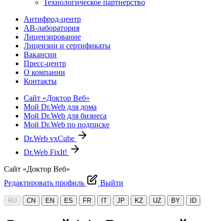
Технологическое партнерство
Антифрод-центр
АВ-лаборатория
Лицензирование
Лицензии и сертификаты
Вакансии
Пресс-центр
О компании
Контакты
Сайт «Доктор Веб»
Мой Dr.Web для дома
Мой Dr.Web для бизнеса
Мой Dr.Web по подписке
Dr.Web vxCube
Dr.Web FixIt!
Сайт «Доктор Веб»
Редактировать профиль
Выйти
RU
CN
EN
ES
FR
IT
JP
KZ
UZ
BY
ID