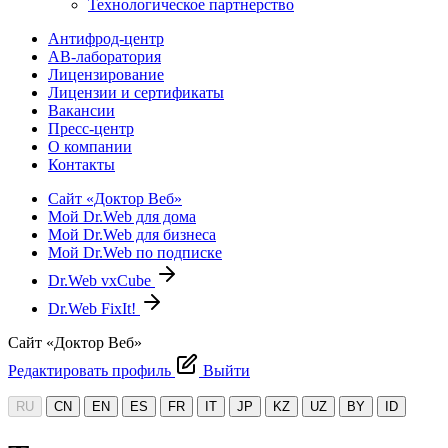
Технологическое партнерство
Антифрод-центр
АВ-лаборатория
Лицензирование
Лицензии и сертификаты
Вакансии
Пресс-центр
О компании
Контакты
Сайт «Доктор Веб»
Мой Dr.Web для дома
Мой Dr.Web для бизнеса
Мой Dr.Web по подписке
Dr.Web vxCube
Dr.Web FixIt!
Сайт «Доктор Веб»
Редактировать профиль
Выйти
RU
CN
EN
ES
FR
IT
JP
KZ
UZ
BY
ID