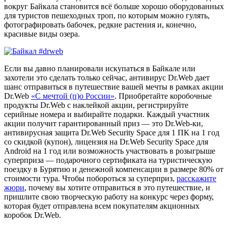
вокруг Байкала становится всё больше хорошо оборудованных
для туристов пешеходных троп, по которым можно гулять,
фотографировать бабочек, редкие растения и, конечно,
красивые виды озера.
Если вы давно планировали искупаться в Байкале или
захотели это сделать только сейчас, антивирус Dr.Web дает
шанс отправиться в путешествие вашей мечты в рамках акции
Dr.Web
«С мечтой (п)о России»
. Приобретайте коробочные
продукты Dr.Web с наклейкой акции, регистрируйте
серийные номера и выбирайте подарки. Каждый участник
акции получит гарантированный приз — это Dr.Web-ки,
антивирусная защита Dr.Web Security Space для 1 ПК на 1 год
со скидкой (купон), лицензия на Dr.Web Security Space для
Android на 1 год или возможность участвовать в розыгрыше
суперприза — подарочного сертификата на туристическую
поездку в Бурятию и денежной компенсации в размере 80% от
стоимости тура. Чтобы побороться за суперприз,
расскажите
жюри
, почему вы хотите отправиться в это путешествие, и
пришлите свою творческую работу на конкурс через форму,
которая будет отправлена всем покупателям акционных
коробок Dr.Web.