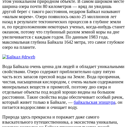
этом уникальном природном объекте. В самом широком месте
ширина озера почти 80 километров — вряд ли увидишь
другой берег с такого расстояния, недаром Байкал называют
«малым морем». Озеро появилось около 25 миллионов лет
назад в результате тектонических процессов в глубине земли
и, по предположениям некоторых ученых, когда-нибудь станет
океаном, потому что глубинный разлом земной коры на дне
увеличивается с каждым годом. По данным 1983 года,
максимальная глубина Байкала 1642 метра, это самое глубокое
озеро на планете.
Вода Байкала очень ценна для людей и обладает уникальными
свойствами. Озеро содержит приблизительно одну пятую
часть всех запасов пресной воды на Земле. Вода прозрачная,
чистая, насыщенная кислородом, с очень малым содержанием
минеральных веществ и примесей, поэтому дно озера и
отдельные объекты под водой хорошо видны на большом
расстоянии. Такие свойства воды обеспечивает особый рачок,
который живет только в Байкале, —
байкальская эпишура
, он
питается водорослями и очищает воду.
Природа здесь прекрасна и поражает даже самого
взыскательного путешественника, а экосистема уникальна,