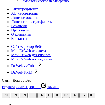
Технологическое партнерство
Антифрод-центр
АВ-лаборатория
Лицензирование
Лицензии и сертификаты
Вакансии
Пресс-центр
О компании
Контакты
Сайт «Доктор Веб»
Мой Dr.Web для дома
Мой Dr.Web для бизнеса
Мой Dr.Web по подписке
Dr.Web vxCube
Dr.Web FixIt!
Сайт «Доктор Веб»
Редактировать профиль
Выйти
RU
CN
EN
ES
FR
IT
JP
KZ
UZ
BY
ID