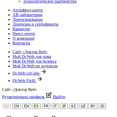
Технологическое партнерство
Антифрод-центр
АВ-лаборатория
Лицензирование
Лицензии и сертификаты
Вакансии
Пресс-центр
О компании
Контакты
Сайт «Доктор Веб»
Мой Dr.Web для дома
Мой Dr.Web для бизнеса
Мой Dr.Web по подписке
Dr.Web vxCube
Dr.Web FixIt!
Сайт «Доктор Веб»
Редактировать профиль
Выйти
RU
CN
EN
ES
FR
IT
JP
KZ
UZ
BY
ID