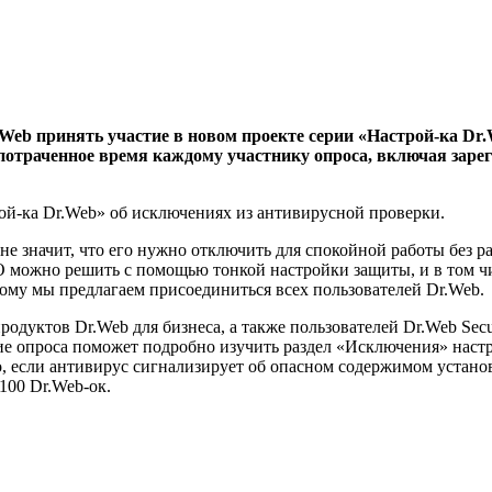
Web принять участие в новом проекте серии «Настрой-ка Dr.
 потраченное время каждому участнику опроса, включая заре
рой-ка Dr.Web» об исключениях из антивирусной проверки.
не значит, что его нужно отключить для спокойной работы без 
 можно решить с помощью тонкой настройки защиты, и в том ч
рому мы предлагаем присоединиться всех пользователей Dr.Web.
уктов Dr.Web для бизнеса, а также пользователей Dr.Web Secur
е опроса поможет подробно изучить раздел «Исключения» настр
, если антивирус сигнализирует об опасном содержимом установ
100 Dr.Web-ок.