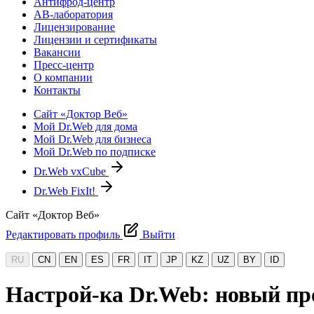
Антифрод-центр
АВ-лаборатория
Лицензирование
Лицензии и сертификаты
Вакансии
Пресс-центр
О компании
Контакты
Сайт «Доктор Веб»
Мой Dr.Web для дома
Мой Dr.Web для бизнеса
Мой Dr.Web по подписке
Dr.Web vxCube
Dr.Web FixIt!
Сайт «Доктор Веб»
Редактировать профиль
Выйти
RU
CN
EN
ES
FR
IT
JP
KZ
UZ
BY
ID
Настрой-ка Dr.Web: новый пр