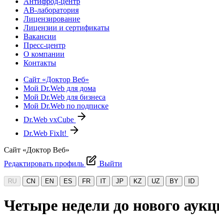
Антифрод-центр
АВ-лаборатория
Лицензирование
Лицензии и сертификаты
Вакансии
Пресс-центр
О компании
Контакты
Сайт «Доктор Веб»
Мой Dr.Web для дома
Мой Dr.Web для бизнеса
Мой Dr.Web по подписке
Dr.Web vxCube
Dr.Web FixIt!
Сайт «Доктор Веб»
Редактировать профиль
Выйти
RU
CN
EN
ES
FR
IT
JP
KZ
UZ
BY
ID
Четыре недели до нового аук