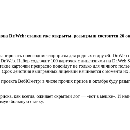
иона Dr.Web: ставки уже открыты, розыгрыш состоится 26 о
 планировать новогодние сюрпризы для родных и друзей. Dr.Web
.Web. Набор содержит 100 карточек с лицензиями на Dr.Web Secur
акие карточки прекрасно подойдут не только для личного пользо
 Срок действия выигранных лицензий начинается с момента их а
 проекта ВебIQметр) в числе прочих призов в октябре буду раз
риска, как всегда, ожидает скрытый лот — «кот в мешке». И на
амую большую ставку.