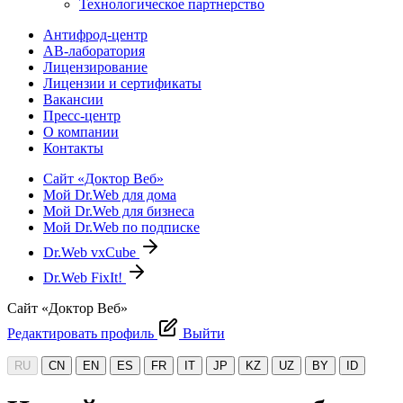
Технологическое партнерство
Антифрод-центр
АВ-лаборатория
Лицензирование
Лицензии и сертификаты
Вакансии
Пресс-центр
О компании
Контакты
Сайт «Доктор Веб»
Мой Dr.Web для дома
Мой Dr.Web для бизнеса
Мой Dr.Web по подписке
Dr.Web vxCube
Dr.Web FixIt!
Сайт «Доктор Веб»
Редактировать профиль
Выйти
RU
CN
EN
ES
FR
IT
JP
KZ
UZ
BY
ID