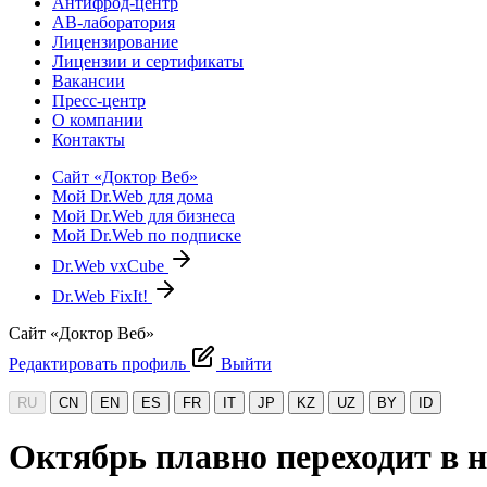
Антифрод-центр
АВ-лаборатория
Лицензирование
Лицензии и сертификаты
Вакансии
Пресс-центр
О компании
Контакты
Сайт «Доктор Веб»
Мой Dr.Web для дома
Мой Dr.Web для бизнеса
Мой Dr.Web по подписке
Dr.Web vxCube
Dr.Web FixIt!
Сайт «Доктор Веб»
Редактировать профиль
Выйти
RU
CN
EN
ES
FR
IT
JP
KZ
UZ
BY
ID
Октябрь плавно переходит в 