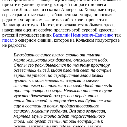
приюте и ужине путнику, который попросит ночлега —
такова и Лапландка из сказки Андерсена. Холодные озера,
серые гранитные скалы, заболоченная тундра, поросшая
редким кустарником, — не всякий захочет провести в
Лапландии отпуск. Но тот, кто отважится побывать здесь,
наверняка оценит особую прелесть этой суровой красоты:
русский путешественник
Василий Немирович-Данченко
так
писал
о северном сиянии, которое на Кольском полуострове
не редкость:
Блуждающее синее пламя, словно от тысячи
мерно колыхающихся факелов, опоясывает небо.
Снопы его раскидываются по темному простору
безвестных высей, кидая бледный свет на острые
вершины утесов, на серебристые глади белых
пустынь с обледеневшими озерами и снегом
засыпанными островами и на свободный ото льда
простор полярного моря. Невольно растет в душе
чувство благоговейного ужаса перед этою
стихийною силой, которая здесь как будто лежит
еще в состоянии покоя, предшествовавшего
великому моменту создания. Вся эта величавая,
мертвая глушь словно ждет торжественного
слова: «да будет свет!», чтобы воспрянуть к
жизни и закипеть мириадами красок и звуков.