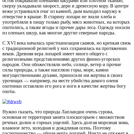
остов покрывали оленьими шкурами или плотной тканью,
сверху укладывали хворост, дерн и древесную кору. В центре
вежи устраивался очаг из камней, дым выходил наружу в
отверстие в крыше. В старину лопари не знали хлеба и
употребляли в пищу только рыбу, мясо животных, на которых
охотились, а также ягоды и прочие дары леса. Одежду носили
из оленьих шкур, как многие другие северные народы.
С XVI века началась христианизация саамов, но крепкая связь
с традиционной религией у них сохранялась на протяжении
веков. Древняя вера лопарей имеет много общего с
религиозными представлениями других финно-угорских
народов. Они обожествляли небо, солнце, ветер и прочие
силы природы, а также населяли горы, море, камни
могущественными духами, приносили им жертвы в своих
урочищах — например, на месте убийства дикого оленя
охотники оставляли его рога и ноги в качестве жертвы богу
охоты.
Нужно сказать, что природа Лапландии очень сурова,
основная ее территория занята плоскогорьем с множеством
речных долин и горных ущелий. Здесь долгая морозная зима,
влажное лето, холодная и дождливая осень. Поэтому
гостеприимство — общая черта лопарей. Никто не откажет в