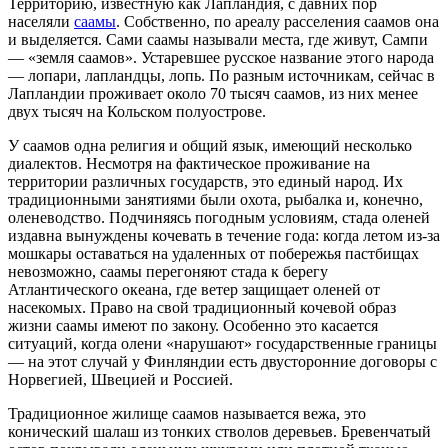
Территорию, известную как Лапландия, с давних пор
населяли
саамы
. Собственно, по ареалу расселения саамов она
и выделяется. Сами саамы называли места, где живут, Сампи
— «земля саамов». Устаревшее русское название этого народа
— лопари, лапландцы, лопь. По разным источникам, сейчас в
Лапландии проживает около 70 тысяч саамов, из них менее
двух тысяч на Кольском полуострове.
У саамов одна религия и общий язык, имеющий несколько
диалектов. Несмотря на фактическое проживание на
территории различных государств, это единый народ. Их
традиционными занятиями были охота, рыбалка и, конечно,
оленеводство. Подчиняясь погодным условиям, стада оленей
издавна вынуждены кочевать в течение года: когда летом из-за
мошкары оставаться на удаленных от побережья пастбищах
невозможно, саамы перегоняют стада к берегу
Атлантического океана, где ветер защищает оленей от
насекомых. Право на свой традиционный кочевой образ
жизни саамы имеют по закону. Особенно это касается
ситуаций, когда олени «нарушают» государственные границы
— на этот случай у Финляндии есть двусторонние договоры с
Норвегией, Швецией и Россией.
Традиционное жилище саамов называется вежа, это
конический шалаш из тонких стволов деревьев. Бревенчатый