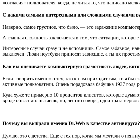
«согласия» пользователя, когда, не читая то, что написано ме
С какими самыми интересными или сложными случаями ва
Наверно, самое грустное, что было, — это заражение компьют
А главная сложность заключается в том, что ситуации, которые
Интересные случаи сразу и не вспомнишь. Самое забавное, наве
выключен. Люди ноутбуки приносят зависшие, а ты их просты
Как вы оцениваете компьютерную грамотность людей, котор
Если говорить именно о тех, кто к нам приходит сам, то я бы 
активные пользователи. Очень порадовала бабушка 1937 года р
Куда хуже те примерно 10 процентов клиентов, которые думают,
вроде объяснять пытаешь, но, честно говоря, одна трата нервов
Почему вы выбрали именно Dr.Web в качестве антивируса?
Думаю, это с детства. Еще с тех пор, когда мы мечтали о пент