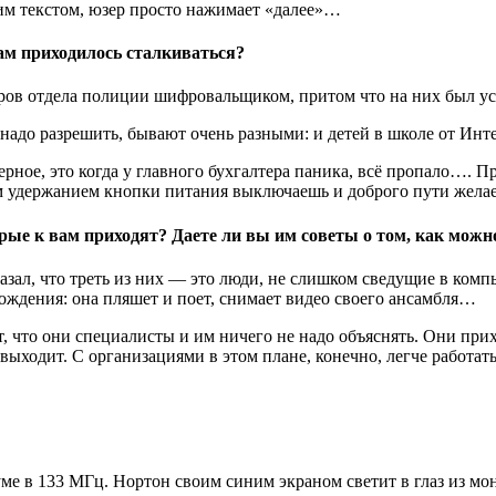
лким текстом, юзер просто нажимает «далее»…
м приходилось сталкиваться?
еров отдела полиции шифровальщиком, притом что на них был у
 надо разрешить, бывают очень разными: и детей в школе от Инт
рное, это когда у главного бухгалтера паника, всё пропало…. П
м удержанием кнопки питания выключаешь и доброго пути жела
ые к вам приходят? Даете ли вы им советы о том, как можно
сказал, что треть из них — это люди, не слишком сведущие в ком
ождения: она пляшет и поет, снимает видео своего ансамбля…
 что они специалисты и им ничего не надо объяснять. Они прихо
 выходит. С организациями в этом плане, конечно, легче работать
иуме в 133 МГц. Нортон своим синим экраном светит в глаз из м