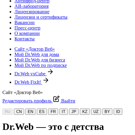
Антифрод-центр
АВ-лаборатория
Лицензирование
Лицензии и сертификаты
Вакансии
Пресс-центр
О компании
Контакты
Сайт «Доктор Веб»
Мой Dr.Web для дома
Мой Dr.Web для бизнеса
Мой Dr.Web по подписке
Dr.Web vxCube
Dr.Web FixIt!
Сайт «Доктор Веб»
Редактировать профиль
Выйти
RU
CN
EN
ES
FR
IT
JP
KZ
UZ
BY
ID
Dr.Web — это с детства