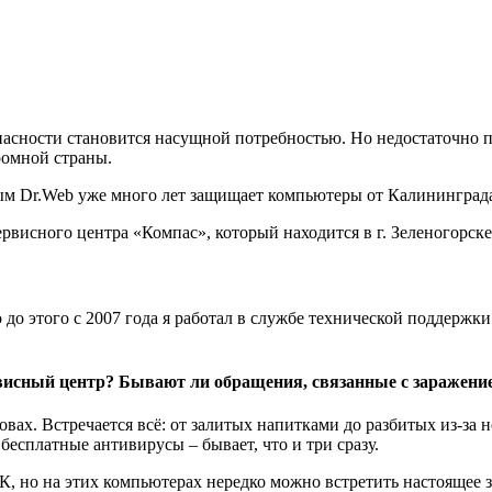
сности становится насущной потребностью. Но недостаточно пр
ромной страны.
орым Dr.Web уже много лет защищает компьютеры от Калининград
рвисного центра «Компас», который находится в г. Зеленогорске
о до этого с 2007 года я работал в службе технической поддержк
висный центр? Бывают ли обращения, связанные с заражен
ловах. Встречается всё: от залитых напитками до разбитых из-з
бесплатные антивирусы – бывает, что и три сразу.
 но на этих компьютерах нередко можно встретить настоящее з