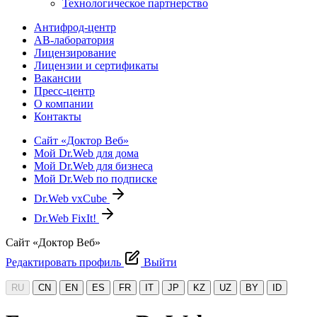
Технологическое партнерство
Антифрод-центр
АВ-лаборатория
Лицензирование
Лицензии и сертификаты
Вакансии
Пресс-центр
О компании
Контакты
Сайт «Доктор Веб»
Мой Dr.Web для дома
Мой Dr.Web для бизнеса
Мой Dr.Web по подписке
Dr.Web vxCube
Dr.Web FixIt!
Сайт «Доктор Веб»
Редактировать профиль
Выйти
RU
CN
EN
ES
FR
IT
JP
KZ
UZ
BY
ID