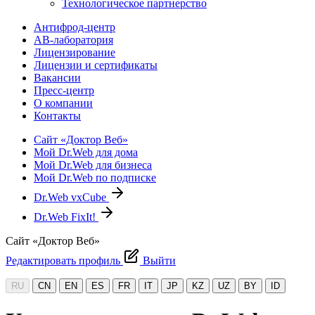
Технологическое партнерство
Антифрод-центр
АВ-лаборатория
Лицензирование
Лицензии и сертификаты
Вакансии
Пресс-центр
О компании
Контакты
Сайт «Доктор Веб»
Мой Dr.Web для дома
Мой Dr.Web для бизнеса
Мой Dr.Web по подписке
Dr.Web vxCube
Dr.Web FixIt!
Сайт «Доктор Веб»
Редактировать профиль
Выйти
RU
CN
EN
ES
FR
IT
JP
KZ
UZ
BY
ID