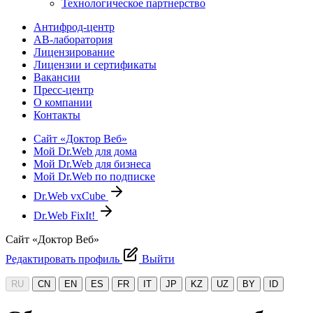
Технологическое партнерство
Антифрод-центр
АВ-лаборатория
Лицензирование
Лицензии и сертификаты
Вакансии
Пресс-центр
О компании
Контакты
Сайт «Доктор Веб»
Мой Dr.Web для дома
Мой Dr.Web для бизнеса
Мой Dr.Web по подписке
Dr.Web vxCube
Dr.Web FixIt!
Сайт «Доктор Веб»
Редактировать профиль
Выйти
RU
CN
EN
ES
FR
IT
JP
KZ
UZ
BY
ID