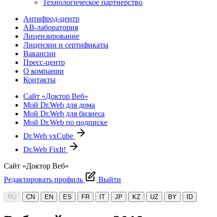
Технологическое партнерство
Антифрод-центр
АВ-лаборатория
Лицензирование
Лицензии и сертификаты
Вакансии
Пресс-центр
О компании
Контакты
Сайт «Доктор Веб»
Мой Dr.Web для дома
Мой Dr.Web для бизнеса
Мой Dr.Web по подписке
Dr.Web vxCube
Dr.Web FixIt!
Сайт «Доктор Веб»
Редактировать профиль
Выйти
RU
CN
EN
ES
FR
IT
JP
KZ
UZ
BY
ID