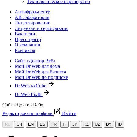
Технологическое партнерство
Антифрод-центр
АВ-лаборатория
Лицензирование
Лицензии и сертификаты
Вакансии
Пресс-центр
О компании
Контакты
Сайт «Доктор Веб»
Мой Dr.Web для дома
Мой Dr.Web для бизнеса
Мой Dr.Web по подписке
Dr.Web vxCube
Dr.Web FixIt!
Сайт «Доктор Веб»
Редактировать профиль
Выйти
RU
CN
EN
ES
FR
IT
JP
KZ
UZ
BY
ID