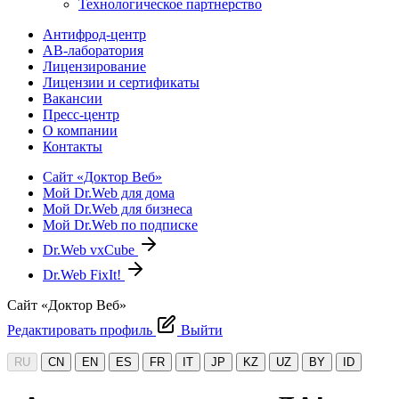
Технологическое партнерство
Антифрод-центр
АВ-лаборатория
Лицензирование
Лицензии и сертификаты
Вакансии
Пресс-центр
О компании
Контакты
Сайт «Доктор Веб»
Мой Dr.Web для дома
Мой Dr.Web для бизнеса
Мой Dr.Web по подписке
Dr.Web vxCube
Dr.Web FixIt!
Сайт «Доктор Веб»
Редактировать профиль
Выйти
RU
CN
EN
ES
FR
IT
JP
KZ
UZ
BY
ID