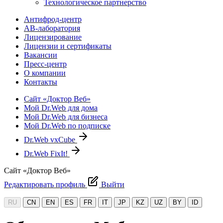
Технологическое партнерство
Антифрод-центр
АВ-лаборатория
Лицензирование
Лицензии и сертификаты
Вакансии
Пресс-центр
О компании
Контакты
Сайт «Доктор Веб»
Мой Dr.Web для дома
Мой Dr.Web для бизнеса
Мой Dr.Web по подписке
Dr.Web vxCube
Dr.Web FixIt!
Сайт «Доктор Веб»
Редактировать профиль
Выйти
RU
CN
EN
ES
FR
IT
JP
KZ
UZ
BY
ID