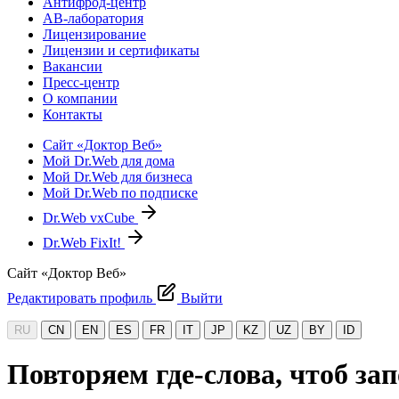
Антифрод-центр
АВ-лаборатория
Лицензирование
Лицензии и сертификаты
Вакансии
Пресс-центр
О компании
Контакты
Сайт «Доктор Веб»
Мой Dr.Web для дома
Мой Dr.Web для бизнеса
Мой Dr.Web по подписке
Dr.Web vxCube
Dr.Web FixIt!
Сайт «Доктор Веб»
Редактировать профиль
Выйти
RU
CN
EN
ES
FR
IT
JP
KZ
UZ
BY
ID
Повторяем где-слова, чтоб за