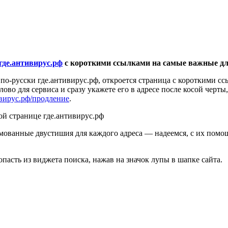
где.антивирус.рф
с короткими ссылками на самые важные для
 по-русски
где.антивирус.рф
, откроется страница с короткими 
ово для сервиса и сразу укажете его в адресе после косой черт
вирус.рф/продление
.
й странице где.антивирус.рф
ованные двустишия для каждого адреса — надеемся, с их помо
пасть из виджета поиска, нажав на значок лупы в шапке сайта.