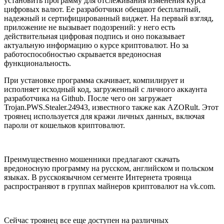
установить программу для отслеживания изменения курса
цифровых валют. Ее разработчики обещают бесплатный,
надежный и сертифицированный виджет. На первый взгляд,
приложение не вызывает подозрений: у него есть
действительная цифровая подпись и оно показывает
актуальную информацию о курсе криптовалют. Но за
работоспособностью скрывается вредоносная
функциональность.
При установке программа скачивает, компилирует и
исполняет исходный код, загруженный с личного аккаунта
разработчика на Github. После чего он загружает
Trojan.PWS.Stealer.24943, известного также как AZORult. Этот
троянец используется для кражи личных данных, включая
пароли от кошельков криптовалют.
Преимущественно мошенники предлагают скачать
вредоносную программу на русском, английском и польском
языках. В русскоязычном сегменте Интернета троянца
распространяют в группах майнеров криптовалют на vk.com.
Сейчас троянец все еще доступен на различных