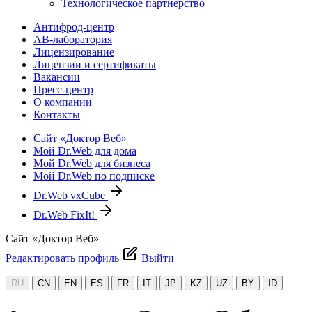
Технологическое партнерство
Антифрод-центр
АВ-лаборатория
Лицензирование
Лицензии и сертификаты
Вакансии
Пресс-центр
О компании
Контакты
Сайт «Доктор Веб»
Мой Dr.Web для дома
Мой Dr.Web для бизнеса
Мой Dr.Web по подписке
Dr.Web vxCube
Dr.Web FixIt!
Сайт «Доктор Веб»
Редактировать профиль
Выйти
RU
CN
EN
ES
FR
IT
JP
KZ
UZ
BY
ID