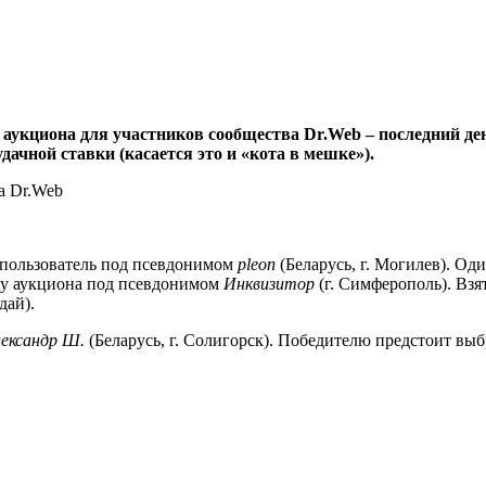
аукциона для участников сообщества Dr.Web – последний д
дачной ставки (касается это и «кота в мешке»).
а Dr.Web
 пользователь под псевдонимом
pleon
(Беларусь, г. Могилев). Од
ку аукциона под псевдонимом
Инквизитор
(г. Симферополь). Взя
дай).
ександр Ш.
(Беларусь, г. Солигорск). Победителю предстоит в