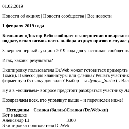
01.02.2019
Новости об акциях | Новости сообщества | Все новости
1 февраля 2019 года
Компания «Доктор Веб» сообщает о завершении январского 
подразумевал возможность выбора из двух призов в случае у
Завершен первый аукцион 2019 года для участников сообществ
Итак, каковы результаты?
Экипировку пользователя Dr.Web может готовиться примерять
Томск). Пылесос для клавиатуры или флэшка? Решать участни
фирменную бутылку для воды? Выбор – за
dyadya_Sasha
(г. Вал
Ну а в «кошачьем» вопросе предстоит разобраться участнику
Ал
Поздравляем всех, кто упомянут выше – и перечислен ниже!
Псевдоним
Ставка (баллы)
Ставка (Dr.Web-ки)
Кот в мешке
Александр Ш.
3300
Экипировка пользователя Dr.Web