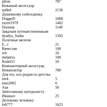
pleon
787
Кожаный аксессуар
nulled
2136
Душевному собеседнику
DoggoD
1068
zzzrrr1979
1462
Пионер
1140
Заядлым путешественникам
dyadya_Sasha
1592
Полезные мелочи
Е...г
21
Вячеслав
100
wb
10
melalexs
100
Rodef21
10
Компьютерный аксессуар
Инквизитор
789
Для тех, кто родом из детства
mvk
5
mao2002
6
Aaa
50
Заботливому натуралисту
Иваныч
25
Деловому человеку
loft777
1625