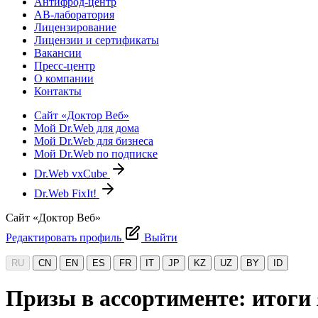
Антифрод-центр
АВ-лаборатория
Лицензирование
Лицензии и сертификаты
Вакансии
Пресс-центр
О компании
Контакты
Сайт «Доктор Веб»
Мой Dr.Web для дома
Мой Dr.Web для бизнеса
Мой Dr.Web по подписке
Dr.Web vxCube
Dr.Web FixIt!
Сайт «Доктор Веб»
Редактировать профиль
Выйти
RU
CN
EN
ES
FR
IT
JP
KZ
UZ
BY
ID
Призы в ассортименте: итоги