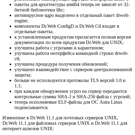
пакеты для архитектуры amd64 теперь не зависят от 32-
битной библиотеки libc;
антивирусное ядро выделено в отдельный пакет drweb-
engine;
компоненты Dr.Web ConfigD и Dr.Web Ctl входят в
отдельные пакеты;
к установленным продуктам прилагается полная версия
документации по всем продуктам Dr.Web для UNIX;
улучшена работа с угрозами и карантином;
улучшена работа интерфейса командной строки drweb-
ctl;
улучшена процедура получения обновлений;
улучшено взаимодействие с сервером централизованной
защиты;
больше не используются протоколы TLS версий 1.0 и
1.1;
при каждом обнаружении угроз на сервер передаются
контрольные суммы SHA-1 и SHA-256 файла с угрозой;
теперь исполняемые ELF-файлы для ОС Astra Linux
подписываются.
Изменение в Dr.Web 11.1 для почтовых серверов UNIX,
Dr.Web 11.1 для файловых серверов UNIX и Dr.Web 11.1 для
интернет-шлюзов UNIX: