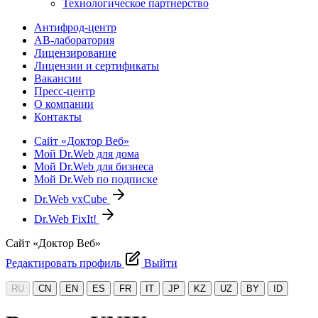
Технологическое партнерство
Антифрод-центр
АВ-лаборатория
Лицензирование
Лицензии и сертификаты
Вакансии
Пресс-центр
О компании
Контакты
Сайт «Доктор Веб»
Мой Dr.Web для дома
Мой Dr.Web для бизнеса
Мой Dr.Web по подписке
Dr.Web vxCube
Dr.Web FixIt!
Сайт «Доктор Веб»
Редактировать профиль
Выйти
RU
CN
EN
ES
FR
IT
JP
KZ
UZ
BY
ID