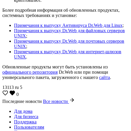
криптовалют.
Более подробная информация об обновленных продуктах,
системных требованиях и установке:
Примечания к выпуску Антивируса Dr.Web для Linux
;
Примечания к выпуску Dr.Web для файловых серверов
UNIX
;
Примечания к выпуску Dr.Web для почтовых серверов
UNIX
;
Примечания к выпуску Dr.Web для интернет-шлюзов
UNIX
.
Обновленные продукты могут быть установлены из
официального репозитория
Dr.Web или при помощи
универсального пакета, загруженного с нашего
сайта
.
13113
ru
5
0
Последние новости
Все новости
Для дома
Для бизнеса
Поддержка
Пользователям