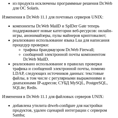
из продукта исключены программные решения Dr.Web
для ОС Solaris.
Изменения в Dr.Web 11.1 для почтовых серверов UNIX:
компоненты Dr.Web MailD и SpIDer Gate теперь
поддерживают новые категории веб-ресурсов: онлайн-
игры, анонимайзеры, пулы майнеров криптовалют;
реализовано использование языка Lua для написания
процедур проверки:
трафика брандмауэром Dr.Web Firewall;
сообщений электронной почты компонентом
Dr.Web MailD.
реализовано использование в правилах проверки
трафика и сообщений электронной почты, помимо
LDAP, следующих источников данных: текстовые
файлы, в том числе с регулярными выражениями и
диапазонами IP-адресов; СУБД MySQL, PostgreSQL,
SQLite; Redis.
Изменения в Dr.Web 11.1 для файловых серверов UNIX:
добавлена утилита drweb-configure для настройки
продуктов, удален сценарий интеграции с сервером
Samba;