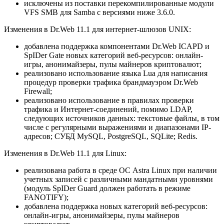
исключены из поставки перекомпилированные модули
VFS SMB для Samba с версиями ниже 3.6.0.
Изменения в Dr.Web 11.1 для интернет-шлюзов UNIX:
добавлена поддержка компонентами Dr.Web ICAPD и
SpIDer Gate новых категорий веб-ресурсов: онлайн-
игры, анонимайзеры, пулы майнеров криптовалют;
реализовано использование языка Lua для написания
процедур проверки трафика брандмауэром Dr.Web
Firewall;
реализовано использование в правилах проверки
трафика и Интернет-соединений, помимо LDAP,
следующих источников данных: текстовые файлы, в том
числе с регулярными выражениями и диапазонами IP-
адресов; СУБД MySQL, PostgreSQL, SQLite; Redis.
Изменения в Dr.Web 11.1 для Linux:
реализована работа в среде ОС Astra Linux при наличии
учетных записей с различными мандатными уровнями
(модуль SpIDer Guard должен работать в режиме
FANOTIFY);
добавлена поддержка новых категорий веб-ресурсов:
онлайн-игры, анонимайзеры, пулы майнеров