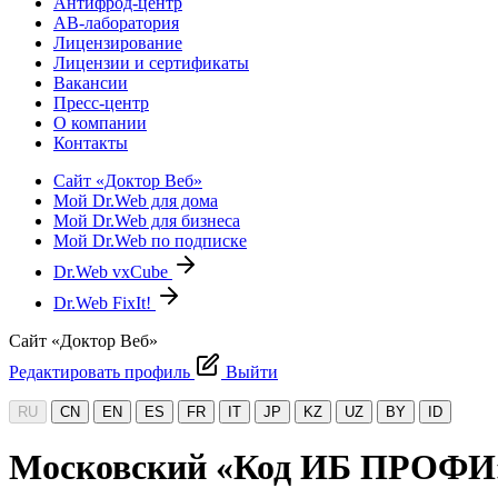
Антифрод-центр
АВ-лаборатория
Лицензирование
Лицензии и сертификаты
Вакансии
Пресс-центр
О компании
Контакты
Сайт «Доктор Веб»
Мой Dr.Web для дома
Мой Dr.Web для бизнеса
Мой Dr.Web по подписке
Dr.Web vxCube
Dr.Web FixIt!
Сайт «Доктор Веб»
Редактировать профиль
Выйти
RU
CN
EN
ES
FR
IT
JP
KZ
UZ
BY
ID
Московский «Код ИБ ПРОФИ» 