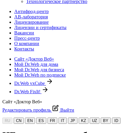
Технологическое партнерство
Антифрод-центр
АВ-лаборатория
Лицензирование
Лицензии и сертификаты
Вакансии
Пресс-центр
О компании
Контакты
Сайт «Доктор Веб»
Мой Dr.Web для дома
Мой Dr.Web для бизнеса
Мой Dr.Web по подписке
Dr.Web vxCube
Dr.Web FixIt!
Сайт «Доктор Веб»
Редактировать профиль
Выйти
RU
CN
EN
ES
FR
IT
JP
KZ
UZ
BY
ID